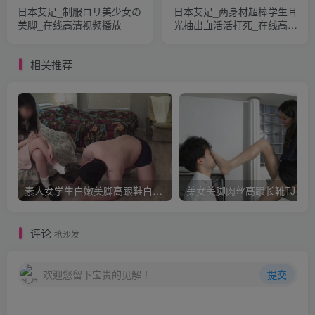
日本艾足_制服ロリ美少女の
日本艾足_两身材超棒学生耳
美脚_在线高清视频播放
光抽出血活活打死_在线高清
视频播放
相关推荐
素人女学生白嫩美脚高跟鞋白袜TJ
美女美脚肉丝高跟长靴TJ
评论
抢沙发
欢迎您留下宝贵的见解！
提交