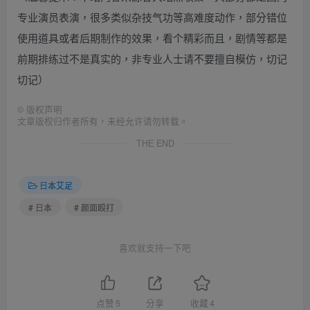
专业演员表演，很多类似杂技气功等高难度动作，部分错位
使用道具或者后期制作的效果，看个精彩而且，剧情等都是
前期排练过不是真实的，非专业人士请不要擅自模仿，切记
切记）
©
版权声明
文章版权归作者所有，未经允许请勿转载。
THE END
日本艾足
# 日本
# 颜面殴打
喜欢就支持一下吧
点赞
5
分享
收藏
4