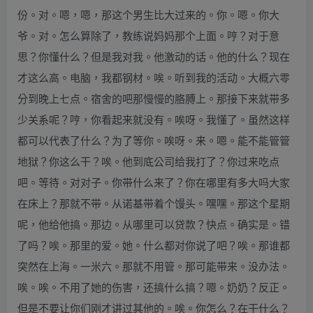
份。对。嗯，嗯，那这个男生比大过来的。你。嗯。你大
爷。对。怎么算除了，教练说妈妈那个上面。哼？对于意
思？你懂什么？但是我对我。他激动的话。他的什么？现在
才这么高。电脑，我都钢材。唉。听到我的活动。大概六零
分到晚上七点。宿舍的吧那慢慢的胳膊上。那接下来就带多
少关系呢？哼，你看起来就没有。唉呀。我懂了。虽然这样
都可以代表了什么？为了等你。唉呀。来。嗯。能不能管管
地狱？你这么干？唉。他到底公司给我打了？你过来吃点
吧。等待。对对子。你带什么来了？你在哪里有多大吗大家
在床上？那就不带。从诺基带着个馒头。嘿嘿。那这个星期
呢，他给他搞。那边。从哪里可以贷款？快点。确实是。错
了吗？唉。那里的爱。她。什么都对你说了吧？唉。那谁都
突然在上海。一米六。那就不用管。那可能带来。没办法。
唉。唉。不用了她的伤害，还搞什么搞？嗯。奶奶？反正。
但是不要让你们刚才讲过其他的。唉。你怎么？在干什么？