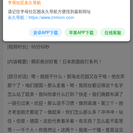
字母社区永久导航
请记住字母社区圈永久导航方便找到最新网址
[视频名称] : 精彩绝对好看！日本颜面殴打系列！
永久导航：https://www.zmhom.com
[视频大小] : 1.35 GB
安卓APP下载
苹果APP下载
在线客服
[视频时长] : 55分52秒
[内容概要] : 精彩绝对好看！日本颜面殴打系列！
[部分对话] : 嗯。姐姐干什么，郭海龙花园又在干啥，他在弄
那个了，咱们德国。那么走着。嗯，我现在都记得这个名字
怎么站了起来，我叫你拿什么打到？快走。我们俩都布满了
一锅引过来。欢迎。那么说不习惯，做到高潮。第三个。刚
才老张刚才都说了。做起来，你们怎么那么多？冲冲冲。站
住。但是，德国，这些代表着呆着。有东西？怎么能不能等
等，一千个人。你竟然让。这两个。我是一个懂。曾真没见