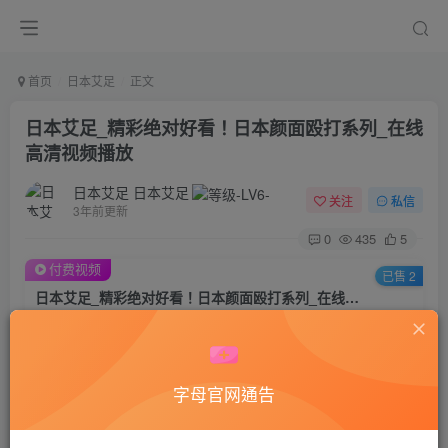
首页
日本艾足
正文
日本艾足_精彩绝对好看！日本颜面殴打系列_在线
高清视频播放
日本艾足 日本艾足
关注
私信
3年前更新
0
435
5
付费视频
已售 2
日本艾足_精彩绝对好看！日本颜面殴打系列_在线高清视频播放
此内容为付费视频，请付费后查看
50
积分
字母官网通告
45
40
黄金会员
钻石会员
登录购买