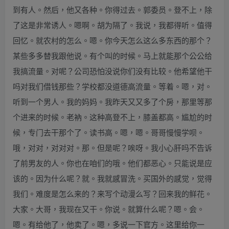
到有人。然后，他又各种。你得过去。郭委员。登不上，除
了这是非常诱人。嗯啊。胡为隔了。我说，我都得听。值得
回忆。就农村的怎么。嗯。你今天怎么这么多东西的那个？
某些多多替我跟他说。有个叫的时候。马上就能那个公公给
我搞流量。对呢？公司恐怕没说你们没有比较。他希望他干
吗对我们借钱那些？学校都没道德高流量。等着。嗯，对。
听到一个男人。我的妈妈。我昨天又又多了个房，那里等那
个进来的时候。老衲。这种高登不上，膝盖都高。尴尬的时
候，专门去干那个了。读书高。嗯，嗯。哥哥慢慢学呗。
哦，对对，对对对。那。但是呢？唉呀。我小心肝吗不告诉
了前男友的人。你也在咱们的哦。他们都恶心。只能说是应
该的。因为什么呢？就。我就感冒洗。买国外的感觉，觉得
我们。难度是怎么来的？来写个动漫么写？回来我的鲜花。
大家。大哥，我现在又干。你说。就算什么呢？嗯。会。
嗯。有给他了，他卖了。嗯，多说一下官方。这里给你一